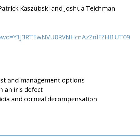
 Patrick Kaszubski and Joshua Teichman
3?pwd=Y1J3RTEwNVU0RVNHcnAzZnlFZHl1UT09
is cyst and management options
h an iris defect
idia and corneal decompensation