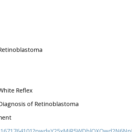
 Retinoblastoma
White Reflex
 Diagnosis of Retinoblastoma
ment
j/81671764101?pwd=Y25xMjR5WDhlQXQwd2N6Nn