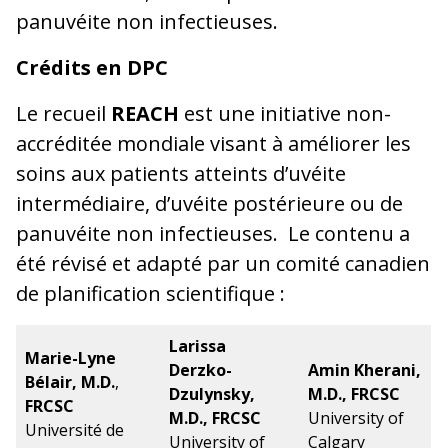
panuvéite non infectieuses.
Crédits en DPC
Le recueil
REACH
est une initiative non-
accréditée mondiale visant à améliorer les
soins aux patients atteints d’uvéite
intermédiaire, d’uvéite postérieure ou de
panuvéite non infectieuses. Le contenu a
été révisé et adapté par un comité canadien
de planification scientifique :
Larissa
Marie-Lyne
Derzko-
Amin Kherani,
Bélair, M.D.
,
Dzulynsky,
M.D., FRCSC
FRCSC
M.D., FRCSC
University of
Université de
University of
Calgary