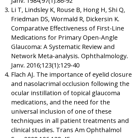
Janv. 1984;97(1):86-92
Li T, Lindsley K, Rouse B, Hong H, Shi Q,
Friedman DS, Wormald R, Dickersin K.
Comparative Effectiveness of First-Line
Medications for Primary Open-Angle
Glaucoma: A Systematic Review and
Network Meta-analysis. Ophthalmology.
Janv. 2016;123(1):129-40
Flach AJ. The importance of eyelid closure
and nasolacrimal occlusion following the
ocular instillation of topical glaucoma
medications, and the need for the
universal inclusion of one of these
techniques in all patient treatments and
clinical studies. Trans Am Ophthalmol