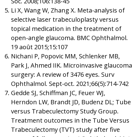
Soc. 2008;106:138-45
Li X, Wang W, Zhang X. Meta-analysis of
selective laser trabeculoplasty versus
topical medication in the treatment of
open-angle glaucoma. BMC Ophthalmol.
19 août 2015;15:107
Nichani P, Popovic MM, Schlenker MB,
Park J, Ahmed IIK. Microinvasive glaucoma
surgery: A review of 3476 eyes. Surv
Ophthalmol. Sept-oct. 2021;66(5):714-742
Gedde SJ, Schiffman JC, Feuer WJ,
Herndon LW, Brandt JD, Budenz DL; Tube
versus Trabeculectomy Study Group.
Treatment outcomes in the Tube Versus
Trabeculectomy (TVT) study after five