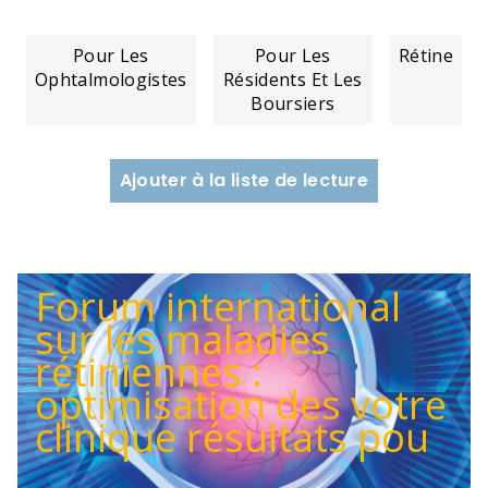
Pour Les
Pour Les
Rétine
Ophtalmologistes
Résidents Et Les
Boursiers
Ajouter à la liste de lecture
Forum international
sur les maladies
rétiniennes :
optimisation des votre
clinique résultats pou